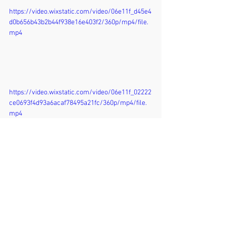
https://video.wixstatic.com/video/06e11f_d45e4
d0b656b43b2b44f938e16e403f2/360p/mp4/file.
mp4
https://video.wixstatic.com/video/06e11f_02222
ce0693f4d93a6acaf78495a21fc/360p/mp4/file.
mp4
Bei Interesse an Tana fülle bitte unser 
Kontaktformular aus: 