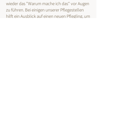
wieder das "Warum mache ich das" vor Augen
zu führen. Bei einigen unserer Pflegestellen
hilft ein Ausblick auf einen neuen Pflegling, um
über den Abschied hinwegzukommen.
Wenn ein Abschied nicht (mehr) möglich ist,
gibt es hin und wieder sogenannte
"Pflegestellenversager": Falls dieser Umstand
eintreten sollte, so haben unsere Pflegestellen
immer das "Vorrecht", sich als Adoptanten zu
bewerben.
Hier kannst du dich als Pflegestelle bewerben