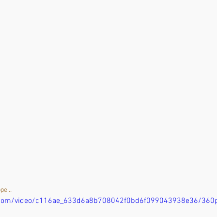
ppe… 
tic.com/video/c116ae_633d6a8b708042f0bd6f099043938e36/360