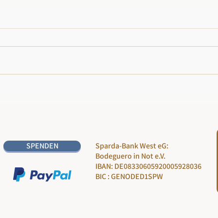
SPENDEN
Sparda-Bank West eG:
Bodeguero in Not e.V.
IBAN: DE08330605920005928036
BIC : GENODED1SPW