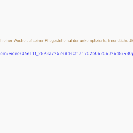
h einer Woche auf seiner Pflegestelle hat der unkomplizierte, freundliche J
tic.com/video/06e11f_2893a775248d4cf1a1752b06256076d8/480