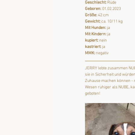
Geschlecht:
 Rüde
Geboren:
 01.02.2023
Größe:
 42 cm
Gewicht:
 ca. 10/11 kg
Mit Hunden:
 ja
Mit Kindern:
 ja
kupiert:
 nein
kastriert:
 ja
MMK:
 negativ
JERRY lebte zusammen NUBE z
sie in Sicherheit und würde
Zuhause machen können - nat
Wesen ruhiger als NUBE, kan
geboten!