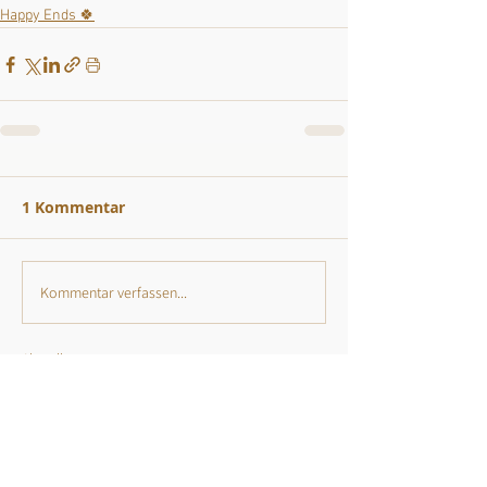
Happy Ends 🍀
1 Kommentar
Kommentar verfassen...
Aktuell
Rita Pfurtscheller
19. Feb. 2025
Ein ganz süßes Hundchen