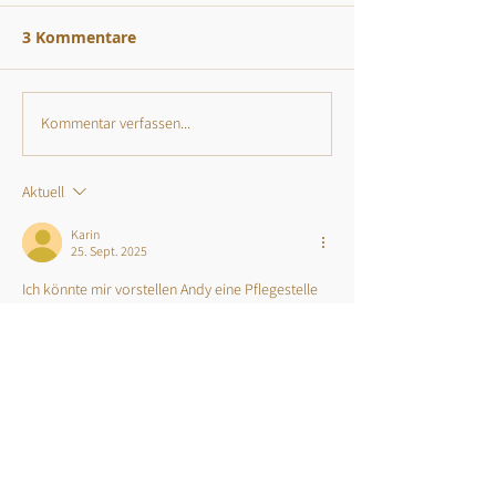
3 Kommentare
Kommentar verfassen...
Aktuell
Karin
25. Sept. 2025
Ich könnte mir vorstellen Andy eine Pflegestelle 
zu geben
Ist er bereits Kastriert? 
Gefällt mir
Antworten
Inge Cajan
15. Sept. 2025