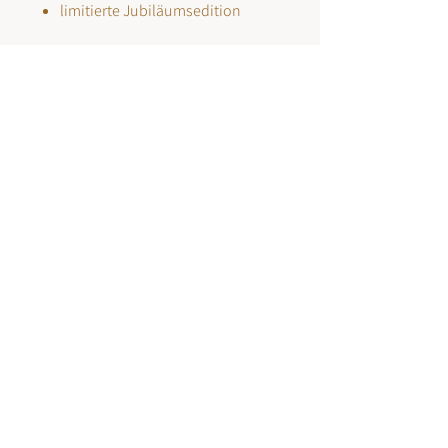
limitierte Jubiläumsedition
SPENDEN
Sparda-Bank West eG: