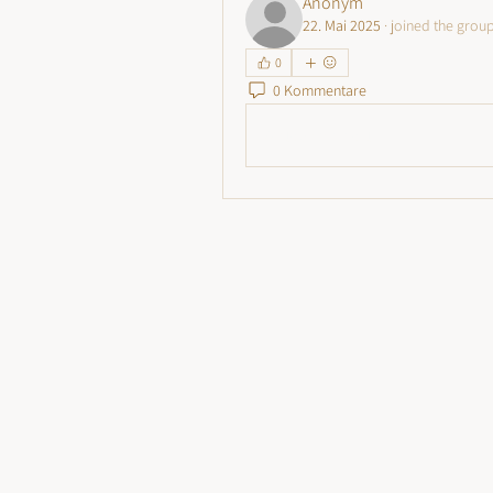
Anonym
22. Mai 2025
·
joined the group
0
0 Kommentare
Write a comment...