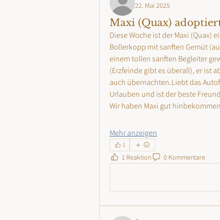
22. Mai 2025
Maxi (Quax) adoptiert
Diese Woche ist der Maxi (Quax) ei
Bollerkopp mit sanften Gemüt (au
einem tollen sanften Begleiter ge
(Erzfeinde gibt es überall), er ist
auch übernachten.Liebt das Autofa
Urlauben und ist der beste Freund
Wir haben Maxi gut hinbekommen.
Mehr anzeigen
1
1 Reaktion
0 Kommentare
Write a comment...