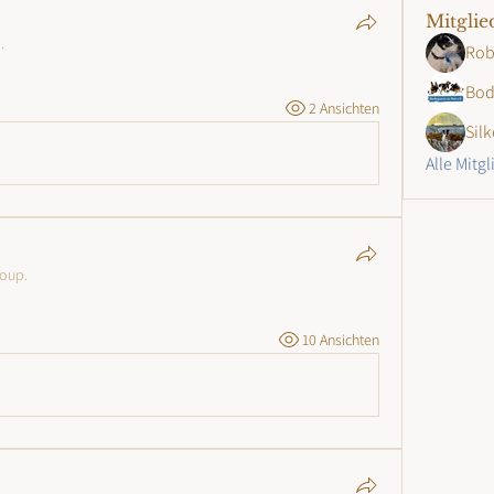
Mitglie
.
Rob
Bod
2 Ansichten
Silk
Alle Mitg
roup.
10 Ansichten