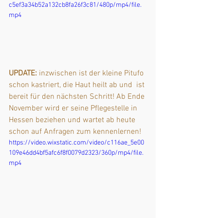
c5ef3a34b52a132cb8fa26f3c81/480p/mp4/file.
mp4
UPDATE:
 inzwischen ist der kleine Pitufo 
schon kastriert, die Haut heilt ab und  ist 
bereit für den nächsten Schritt! Ab Ende 
November wird er seine Pflegestelle in 
Hessen beziehen und wartet ab heute 
schon auf Anfragen zum kennenlernen! 
https://video.wixstatic.com/video/c116ae_5e00
109e46dd4bf5afc6f8f0079d2323/360p/mp4/file.
mp4