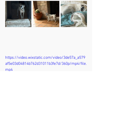
https://video.wixstatic.com/video/3de57a_a579
af5e03d04814b762d31011b3fe7d/360p/mp4/file.
mp4
Bei Interesse an Pitufo fülle bitte unser 
Kontaktformular aus: 