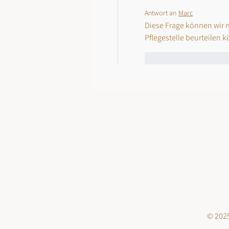
Antwort an
Marc
Diese Frage können wir n
Pflegestelle beurteilen k
Gefällt mir
Antw
© 2025