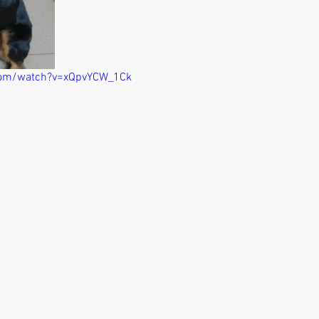
com/watch?v=xQpvYCW_1Ck