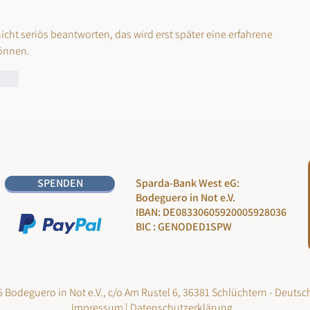
icht seriös beantworten, das wird erst später eine erfahrene 
önnen. 
orten
SPENDEN
Sparda-Bank West eG:
Bodeguero in Not e.V.
IBAN: DE08330605920005928036
BIC : GENODED1SPW
 Bodeguero in Not e.V., c/o Am Rustel 6, 36381 Schlüchtern - Deutsc
Impressum
|
Datenschutzerklärung