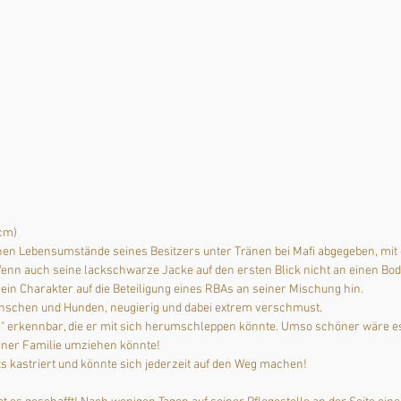
cm) 
n Lebensumstände seines Besitzers unter Tränen bei Mafi abgegeben, mit de
Wenn auch seine lackschwarze Jacke auf den ersten Blick nicht an einen Bod
in Charakter auf die Beteiligung eines RBAs an seiner Mischung hin. 
Menschen und Hunden, neugierig und dabei extrem verschmust. 
" erkennbar, die er mit sich herumschleppen könnte. Umso schöner wäre es
einer Familie umziehen könnte!
ts kastriert und könnte sich jederzeit auf den Weg machen!