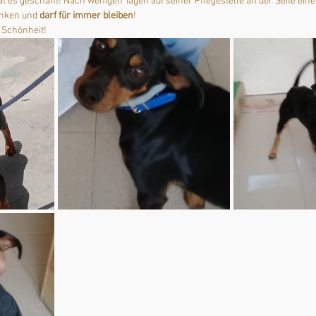
 es geschafft! Nach wenigen Tagen auf seiner Pflegestelle an der Seite ein
nken und 
darf für immer bleiben
!
e Schönheit!