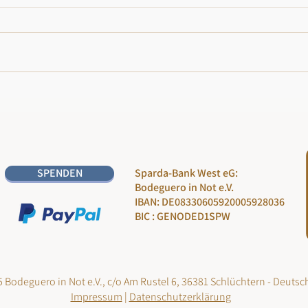
SPENDEN
Sparda-Bank West eG:
Bodeguero in Not e.V.
IBAN: DE08330605920005928036
BIC : GENODED1SPW
 Bodeguero in Not e.V., c/o Am Rustel 6, 36381 Schlüchtern - Deutsc
Impressum
|
Datenschutzerklärung