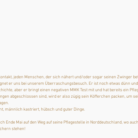
Kontakt, jeden Menschen, der sich nähert und/oder sogar seinen Zwinger betr
gnet er uns bei unserem Überraschungsbesuch. Er ist noch etwas dünn und 
hichte, aber er bringt einen negativen MMK Test mit und hat bereits ein Pfle
gen abgeschlossen sind, wird er also zügig sein Köfferchen packen, um sein
agen.
ht, männlich kastriert, hübsch und guter Dinge.
ich Ende Mai auf den Weg auf seine Pflegestelle in Norddeutschland, wo auc
öchern stehen!