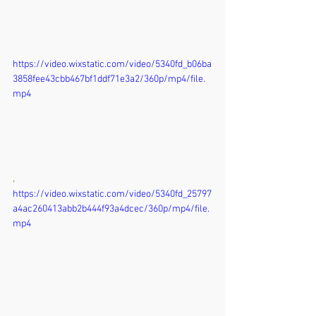
https://video.wixstatic.com/video/5340fd_b06ba
3858fee43cbb467bf1ddf71e3a2/360p/mp4/file.
mp4
,
https://video.wixstatic.com/video/5340fd_25797
a4ac260413abb2b444f93a4dcec/360p/mp4/file.
mp4