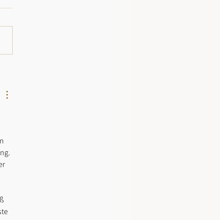
n 
ng. 
r 
ß 
te 