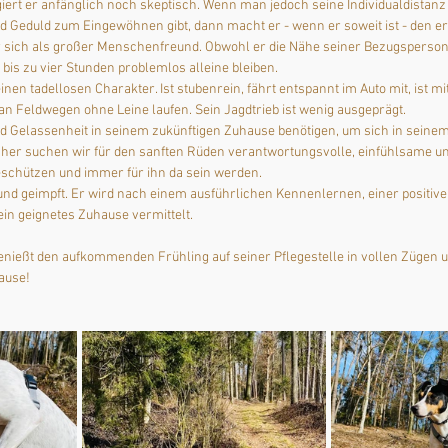
rt er anfänglich noch skeptisch. Wenn man jedoch seine Individualdistanz 
nd Geduld zum Eingewöhnen gibt, dann macht er - wenn er soweit ist - den ers
r sich als großer Menschenfreund. Obwohl er die Nähe seiner Bezugsperso
bis zu vier Stunden problemlos alleine bleiben.
en tadellosen Charakter. Ist stubenrein, fährt entspannt im Auto mit, ist mit
 an Feldwegen ohne Leine laufen. Sein Jagdtrieb ist wenig ausgeprägt.
d Gelassenheit in seinem zukünftigen Zuhause benötigen, um sich in seinem
er suchen wir für den sanften Rüden verantwortungsvolle, einfühlsame un
eschützen und immer für ihn da sein werden.
t und geimpft. Er wird nach einem ausführlichen Kennenlernen, einer positive
ein geignetes Zuhause vermittelt.
enießt den aufkommenden Frühling auf seiner Pflegestelle in vollen Zügen u
ause!