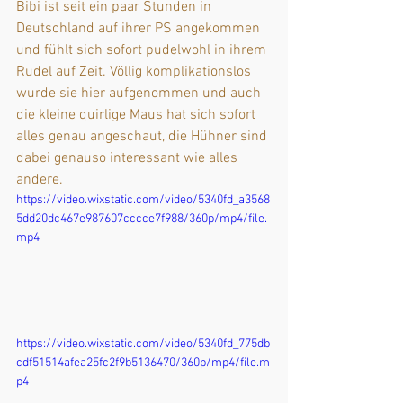
Bibi ist seit ein paar Stunden in 
Deutschland auf ihrer PS angekommen 
und fühlt sich sofort pudelwohl in ihrem 
Rudel auf Zeit. Völlig komplikationslos 
wurde sie hier aufgenommen und auch 
die kleine quirlige Maus hat sich sofort 
alles genau angeschaut, die Hühner sind 
dabei genauso interessant wie alles 
andere. 
https://video.wixstatic.com/video/5340fd_a3568
5dd20dc467e987607cccce7f988/360p/mp4/file.
mp4
https://video.wixstatic.com/video/5340fd_775db
cdf51514afea25fc2f9b5136470/360p/mp4/file.m
p4