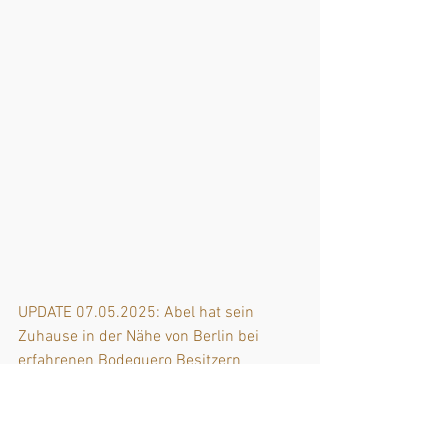
UPDATE 07.05.2025: Abel hat sein 
Zuhause in der Nähe von Berlin bei 
erfahrenen Bodeguero Besitzern 
gefunden. 
Der Jungspund hat sich problemlos in 
seine neue Familie eingefügt, bereichert 